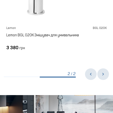
M
Lemon
BGL 020K
Lemon BGL 020K Змішувач для умивальника
3 380
грн
2
2
/