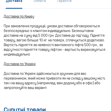
Доставка
Оплата
Гарантія
Доставка по Києву
При замовленні продукції, умови доставки обговорюються
безпосередньо з клієнтом індивідуально. Безкоштовна
доставка на суму від 5 000 грн. Доставка до під`їзду. Підняття
товару, вагою більше 10 кг. на поверх, сплачується додатково.
Вартість підняття за наявності вантажного ліфта 500 грн., за
відсутності підняття товару ліфтом - вартысть вираховуэться
ындивыдуально.
Доставка по Україні
Доставка по Україні здійснюється зручним для вас
перевізником, який може привезти як на склад у вашому місті,
так і на вашу адресу (наприклад, вам додому або в офіс) або
запропонуйте ваш варіант.
Супутні товари