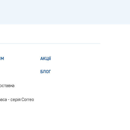
ЯМ
АКЦІЇ
БЛОГ
доставка
аса - серія Correo
e