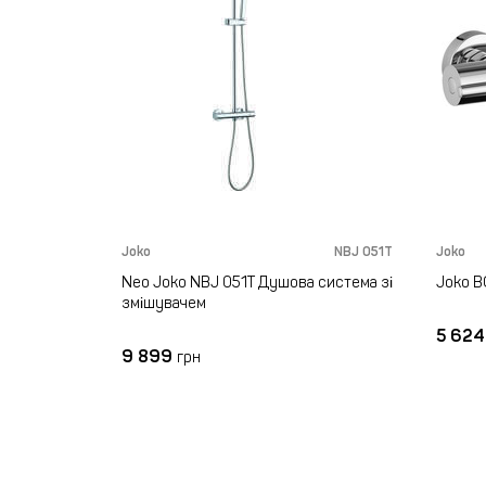
Joko
NBJ 051T
Joko
Neo Joko NBJ 051T Душова система зі
Joko B
змішувачем
5 62
9 899
грн