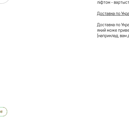
ліфтом - вартыс
Доставка по Укра
Доставка по Укра
який може привез
(наприклад, вам 
ew
le