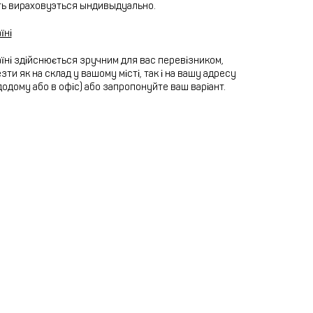
ть вираховуэться ындивыдуально.
їні
їні здійснюється зручним для вас перевізником,
ти як на склад у вашому місті, так і на вашу адресу
додому або в офіс) або запропонуйте ваш варіант.