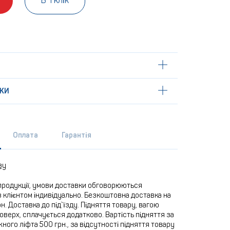
В 1 клік
КИ
Оплата
Гарантія
ву
продукції, умови доставки обговорюються
 клієнтом індивідуально. Безкоштовна доставка на
рн. Доставка до під`їзду. Підняття товару, вагою
 поверх, сплачується додатково. Вартість підняття за
ного ліфта 500 грн., за відсутності підняття товару