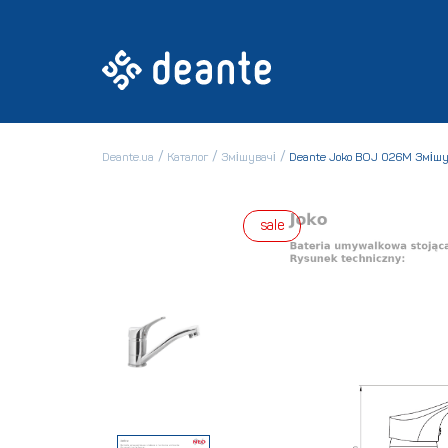
Deante.ua
Каталог
Змішувачі
Deante Joko BOJ 026M Зміш
sale