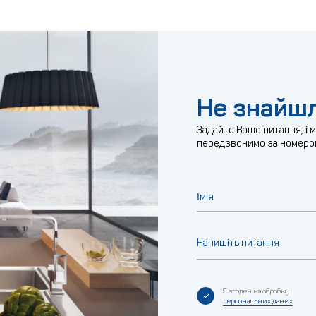
Не знайшл
Задайте Ваше питання, і 
передзвонимо за номеро
Ім'я
Напишіть питання
Я згоден на обробку
персональних даних