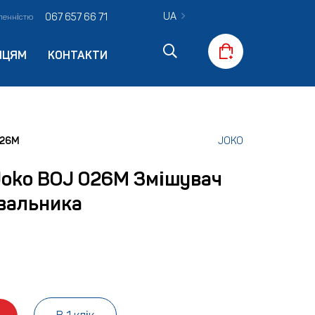
UA
067 657 66 71
вленністю
ПЦЯМ
КОНТАКТИ
026M
JOKO
Joko BOJ 026M Змішувач
вальника