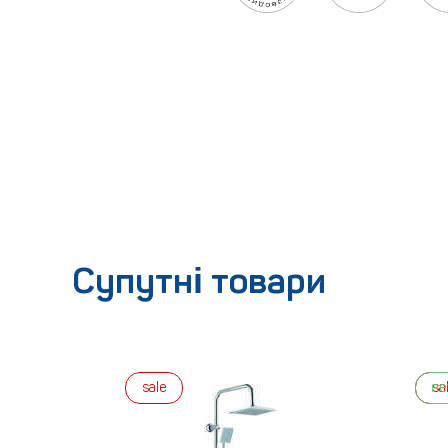
Супутні товари
sale
n
sa