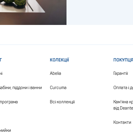
Г
КОЛЕКЦІЇ
ПОКУПЦ
чі
Abelia
Гарантії
абіни, піддони і ванни
Curcuma
Оплата і 
програма
Всі коллекції
Кам'яна кр
від Deant
а
Контакти
 мийки