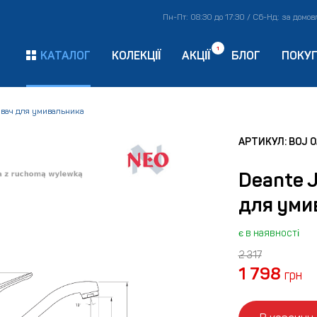
Пн-Пт: 08:30 до 17:30 / Сб-Нд: за домо
1
КАТАЛОГ
КОЛЕКЦІЇ
АКЦІЇ
БЛОГ
ПОКУ
увач для умивальника
АРТИКУЛ: BOJ 
Deante 
для уми
є в наявності
2 317
1 798
грн