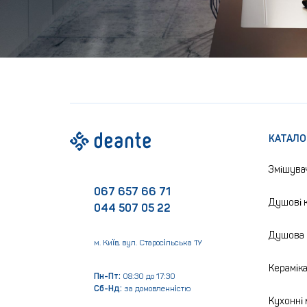
КАТАЛО
Змішува
067 657 66 71
Душові к
044 507 05 22
Душова 
м. Київ, вул. Старосільська 1У
Керамік
Пн-Пт:
08:30 до 17:30
Сб-Нд:
за домовленністю
Кухонні