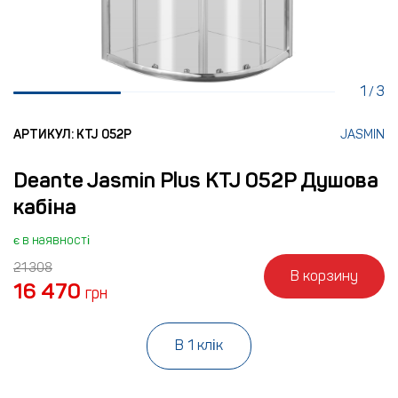
1
3
/
АРТИКУЛ: KTJ 052P
JASMIN
Deante Jasmin Plus KTJ 052P Душова
кабіна
є в наявності
21 308
В корзину
16 470
грн
В 1 клік