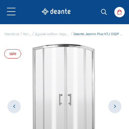
Deante.ua
Каталог
Душові кабіни, піддони і ванни
Deante Jasmin Plus KTJ 052P Душова кабіна
sale