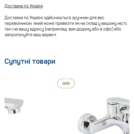
Доставка по Україні
Доставка по Україні здійснюється зручним для вас
перевізником, який може привезти як на склад у вашому місті,
так і на вашу адресу (наприклад, вам додому або в офіс) або
запропонуйте ваш варіант.
Супутні товари
new
sale