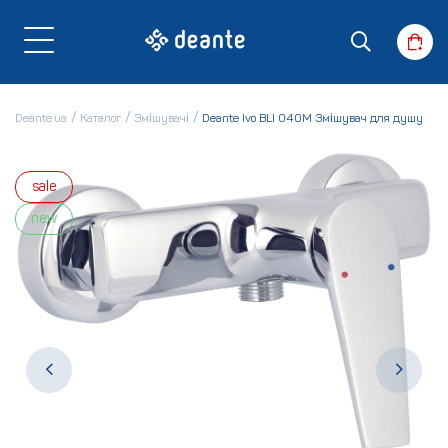
Deante.ua
Каталог
Змішувачі
Deante Ivo BLI 040M Змішувач для душу
sale
new