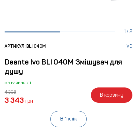
1
2
/
АРТИКУЛ: BLI 040M
IVO
Deante Ivo BLI 040M Змішувач для
душу
є в наявності
4 308
В корзину
3 343
грн
В 1 клік