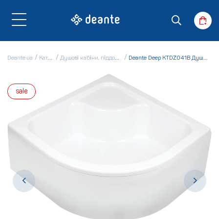
Deante.ua
Каталог
Душові кабіни, піддони і ванни
Deante Deep KTDZ041B Душевий піддон
sale