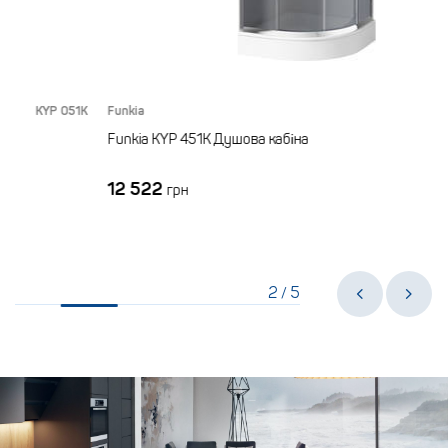
P 051K
Funkia
KYP 451
Funkia KYP 451K Душова кабіна
12 522
грн
2
5
/