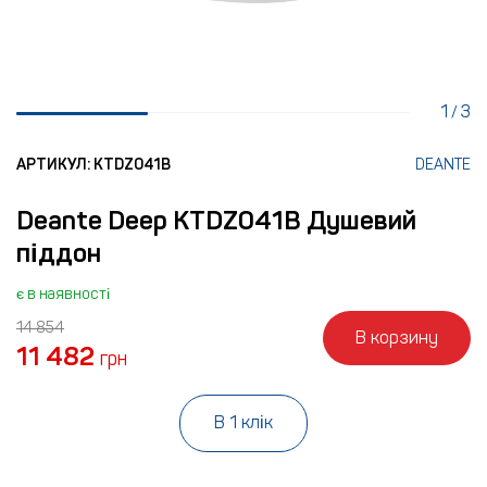
1
3
/
АРТИКУЛ: KTDZ041B
DEANTE
Deante Deep KTDZ041B Душевий
піддон
є в наявності
14 854
В корзину
11 482
грн
В 1 клік