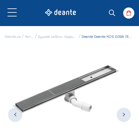
Deante.ua
Каталог
Душові кабіни, піддони і ванни
Deante Deante KOS 008A Лінійний злив