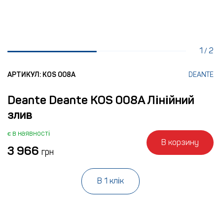
1
2
/
АРТИКУЛ: KOS 008A
DEANTE
Deante Deante KOS 008A Лінійний
злив
є в наявності
В корзину
3 966
грн
В 1 клік