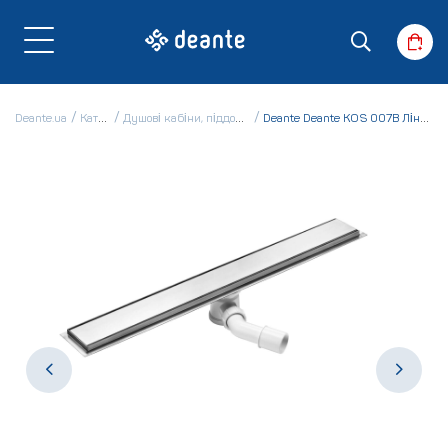
Deante.ua
Каталог
Душові кабіни, піддони і ванни
Deante Deante KOS 007B Лінійний злив