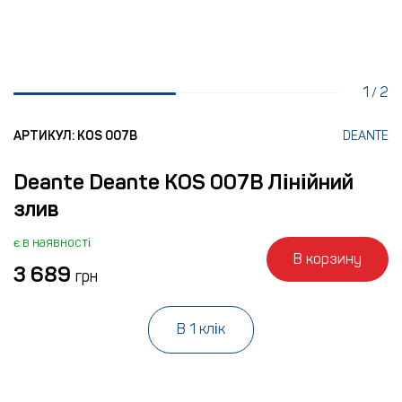
1
2
/
АРТИКУЛ: KOS 007B
DEANTE
Deante Deante KOS 007B Лінійний
злив
є в наявності
В корзину
3 689
грн
В 1 клік