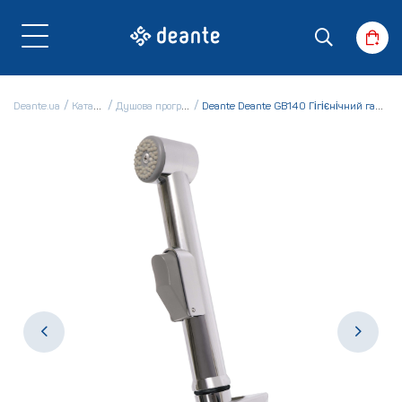
Deante.ua
Каталог
Душова програма
Deante Deante GB140 Гігієнічний гарнітур