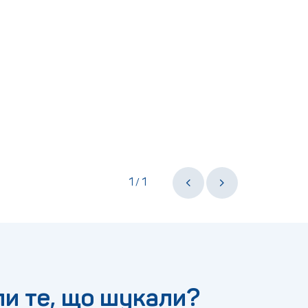
1
1
/
и те, що шукали?