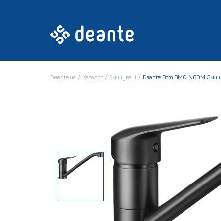
Deante.ua
Каталог
Змішувачі
Deante Boro BMO N60M Змішу