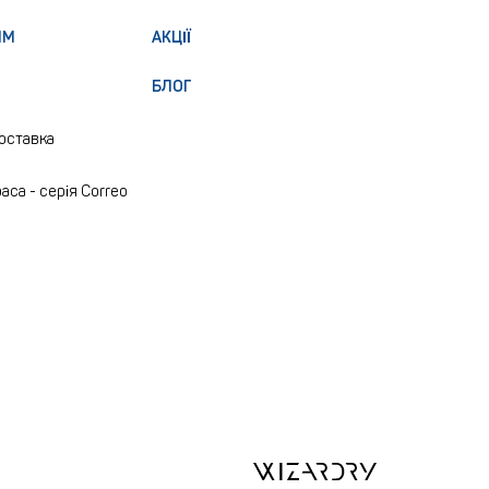
ЯМ
АКЦІЇ
БЛОГ
доставка
аса - серія Correo
e