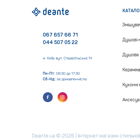
КАТАЛО
Змішува
067 657 66 71
Душові к
044 507 05 22
Душова 
м. Київ, вул. Старосільська 1У
Керамік
Пн-Пт:
08:30 до 17:30
Сб-Нд:
за домовленністю
Кухонні
Аксесуа
Deante.ua © 2026 | Інтернет магазин стильної