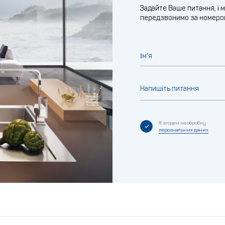
Задайте Ваше питання, і 
передзвонимо за номеро
Ім'я
Напишіть питання
Я згоден на обробку
персональних даних