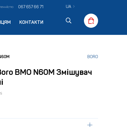
UA
067 657 66 71
вленністю
ПЦЯМ
КОНТАКТИ
N60M
BORO
Boro BMO N60M Змішувач
і
і