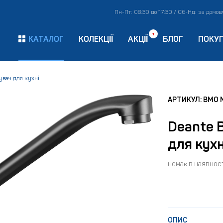
Пн-Пт: 08:30 до 17:30 / Сб-Нд: за домо
1
КАТАЛОГ
КОЛЕКЦІЇ
АКЦІЇ
БЛОГ
ПОКУ
вач для кухні
АРТИКУЛ: BMO 
Deante 
для кухн
немає в наявност
ОПИС