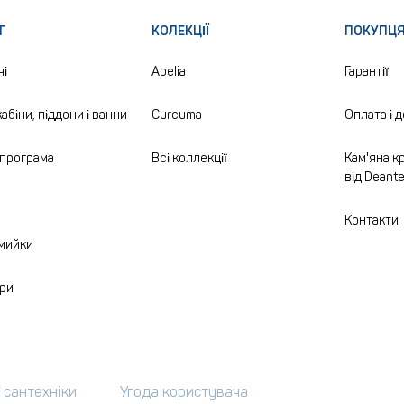
Г
КОЛЕКЦІЇ
ПОКУПЦ
чі
Abelia
Гарантії
абіни, піддони і ванни
Curcuma
Оплата і 
програма
Всі коллекції
Кам'яна кр
від Deant
а
Контакти
 мийки
ри
 сантехніки
Угода користувача