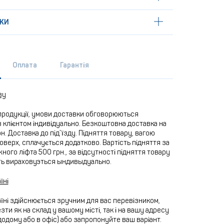
КИ
Оплата
Гарантія
ву
продукції, умови доставки обговорюються
 клієнтом індивідуально. Безкоштовна доставка на
рн. Доставка до під`їзду. Підняття товару, вагою
 поверх, сплачується додатково. Вартість підняття за
ного ліфта 500 грн., за відсутності підняття товару
ть вираховуэться ындивыдуально.
їні
їні здійснюється зручним для вас перевізником,
ти як на склад у вашому місті, так і на вашу адресу
додому або в офіс) або запропонуйте ваш варіант.