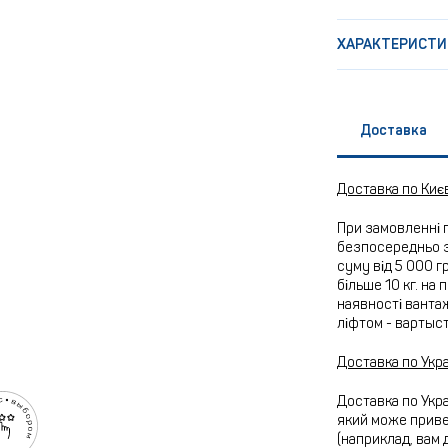
ХАРАКТЕРИСТИ
Доставка
Доставка по Киє
При замовленні 
безпосередньо з
суму від 5 000 г
більше 10 кг. на
наявності вантаж
ліфтом - вартыс
Доставка по Укра
Доставка по Укра
який може привез
(наприклад, вам 