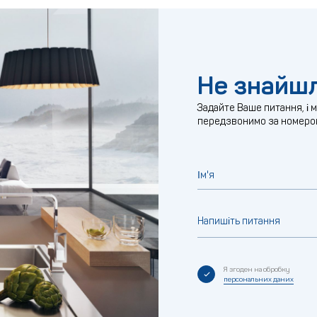
Не знайшл
Задайте Ваше питання, і 
передзвонимо за номеро
Ім'я
Напишіть питання
Я згоден на обробку
персональних даних