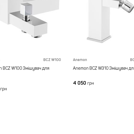
n
BCZ W100
Anemon
B
 BCZ W100 Змішувач для
Anemon BCZ W310 Змішувач для
4 050
грн
0
грн