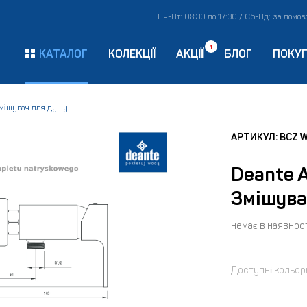
Пн-Пт: 08:30 до 17:30 / Сб-Нд: за домо
1
КАТАЛОГ
КОЛЕКЦІЇ
АКЦІЇ
БЛОГ
ПОКУ
мішувач для душу
АРТИКУЛ: BCZ 
Deante 
Змішува
немає в наявност
Доступні кольор