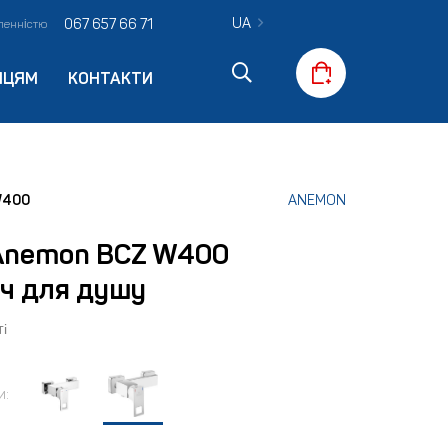
UA
067 657 66 71
вленністю
ПЦЯМ
КОНТАКТИ
W400
ANEMON
Anemon BCZ W400
ч для душу
і
и: