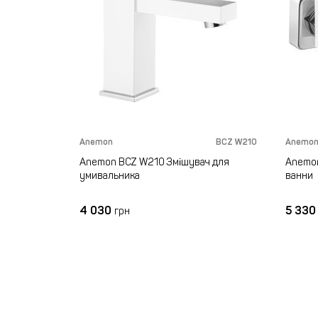
Anemon
BCZ W210
Anemo
Anemon BCZ W210 Змішувач для
Anemon
умивальника
ванни
4 030
5 33
грн