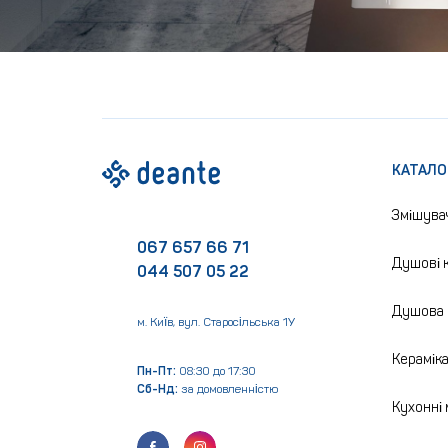
КАТАЛО
Змішува
067 657 66 71
Душові к
044 507 05 22
Душова 
м. Київ, вул. Старосільська 1У
Керамік
Пн-Пт:
08:30 до 17:30
Сб-Нд:
за домовленністю
Кухонні