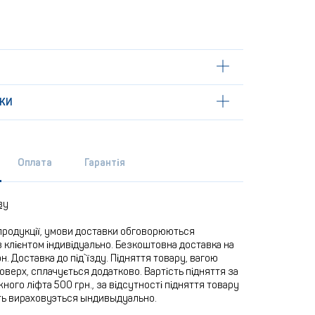
КИ
Оплата
Гарантія
ву
продукції, умови доставки обговорюються
 клієнтом індивідуально. Безкоштовна доставка на
рн. Доставка до під`їзду. Підняття товару, вагою
 поверх, сплачується додатково. Вартість підняття за
ного ліфта 500 грн., за відсутності підняття товару
ть вираховуэться ындивыдуально.