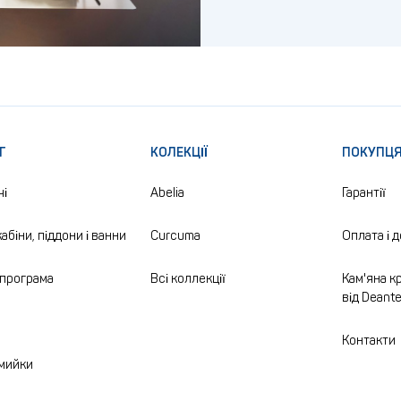
Г
КОЛЕКЦІЇ
ПОКУПЦ
чі
Abelia
Гарантії
абіни, піддони і ванни
Curcuma
Оплата і 
програма
Всі коллекції
Кам'яна кр
від Deant
а
Контакти
 мийки