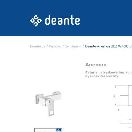
Deante.ua
Каталог
Змішувачі
Deante Anemon BCZ W400 З