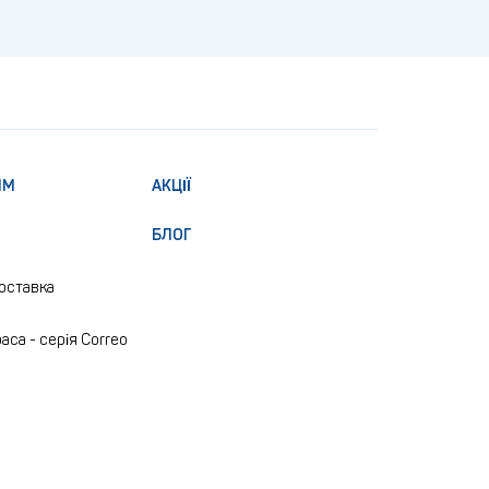
ЯМ
АКЦІЇ
БЛОГ
доставка
аса - серія Correo
e