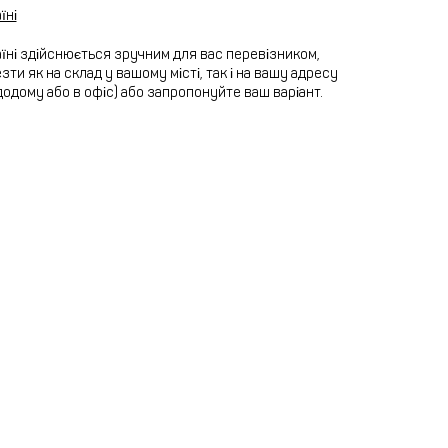
їні
їні здійснюється зручним для вас перевізником,
ти як на склад у вашому місті, так і на вашу адресу
додому або в офіс) або запропонуйте ваш варіант.