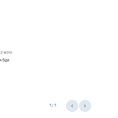
CZ W310
 біде
1
1
/