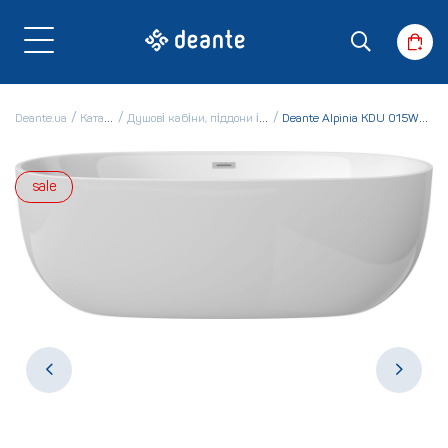
Deante.ua
Каталог
Душові кабіни, піддони і ванни
Deante Alpinia KDU 015W Ванна
sale