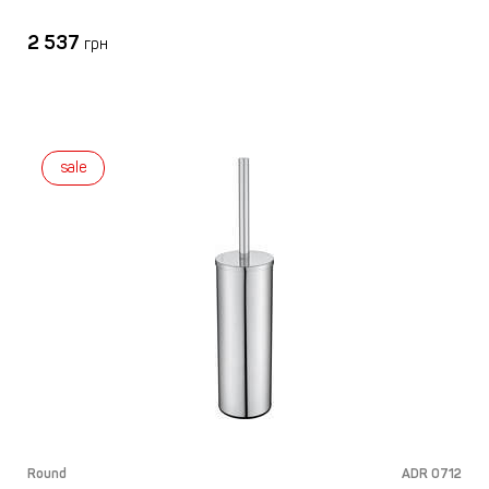
2 537
грн
sale
Round
ADR 0712