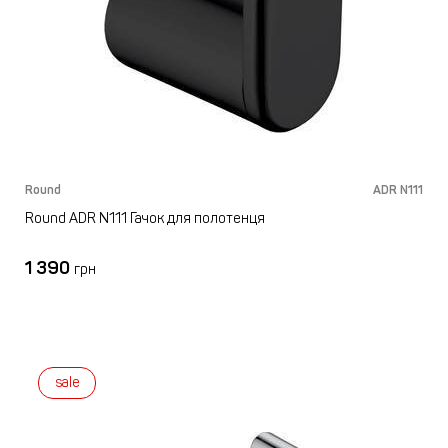
Round
ADR N111
Round ADR N111 Гачок для полотенця
1 390
грн
sale